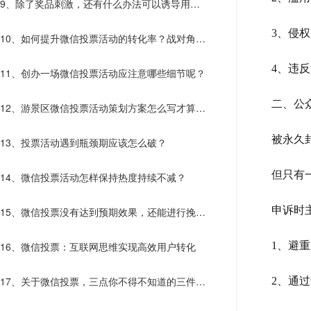
9、除了奖品刺激，还有什么办法可以诱导用户
主动传播？
3、侵
10、如何提升微信投票活动的转化率？战对角度
才能决胜
4、违
11、创办一场微信投票活动应注意哪些细节呢？
二、公
12、游景区微信投票活动策划方案怎么写才算走
心了？
被永久
13、投票活动遇到瓶颈期应该怎么破？
但只有
14、微信投票活动怎样保持热度持续不减？
申诉时
15、微信投票没有达到预期效果，还能进行挽救
吗？
16、微信投票：互联网思维实现高效用户转化
1、避
17、关于微信投票，三点你不得不知道的三件
2、通
事！！