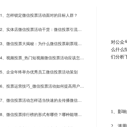
1、怎样锁定微信投票活动面对的目标人群？
2、实体店微信投票活动干货：微信投票引流阶
段活动可以这样做
对公众
3、微信投票大揭秘：为什么微信投票刷票现象
么什么
屡禁不止呢？
们分析
4、视频投票_热门短视频微信投票活动应该怎样
创建？
5、企业年终举办优秀员工微信投票活动策划
6、投票运营技巧_微信投票活动如何提高用户参
与感?
7、微信投票活动怎样适当快速的去传播微信投
票​活动？
1、影
8、微信投票排行榜的形式有哪些？哪种能增加
选手热情？
2、滥