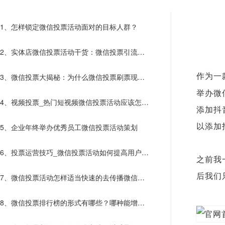
1、怎样锁定微信投票活动面对的目标人群？
2、实体店微信投票活动干货：微信投票引流阶
段活动可以这样做
3、微信投票大揭秘：为什么微信投票刷票现象
作为一
举办微
屡禁不止呢？
4、视频投票_热门短视频微信投票活动应该怎样
添加抖
创建？
5、企业年终举办优秀员工微信投票活动策划
以添加
6、投票运营技巧_微信投票活动如何提高用户参
之前我
与感?
后我们
7、微信投票活动怎样适当快速的去传播微信投
票​活动？
8、微信投票排行榜的形式有哪些？哪种能增加
选手热情？