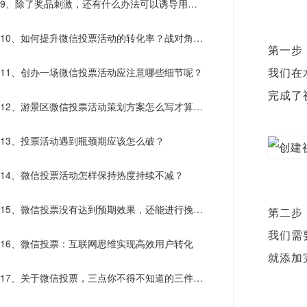
9、除了奖品刺激，还有什么办法可以诱导用户
主动传播？
10、如何提升微信投票活动的转化率？战对角度
第一步
才能决胜
11、创办一场微信投票活动应注意哪些细节呢？
我们在
完成了
12、游景区微信投票活动策划方案怎么写才算走
心了？
13、投票活动遇到瓶颈期应该怎么破？
14、微信投票活动怎样保持热度持续不减？
15、微信投票没有达到预期效果，还能进行挽救
第二步
吗？
我们需
16、微信投票：互联网思维实现高效用户转化
就添加
17、关于微信投票，三点你不得不知道的三件
事！！