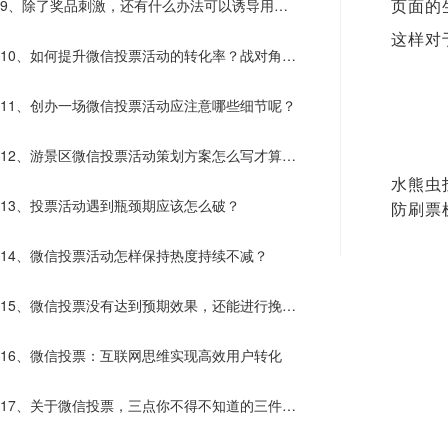
9、除了奖品刺激，还有什么办法可以诱导用户
页面的
这样对
主动传播？
10、如何提升微信投票活动的转化率？战对角度
才能决胜
11、创办一场微信投票活动应注意哪些细节呢？
12、游景区微信投票活动策划方案怎么写才算走
水熊虫
心了？
13、投票活动遇到瓶颈期应该怎么破？
防刷票
14、微信投票活动怎样保持热度持续不减？
15、微信投票没有达到预期效果，还能进行挽救
吗？
16、微信投票：互联网思维实现高效用户转化
17、关于微信投票，三点你不得不知道的三件
事！！