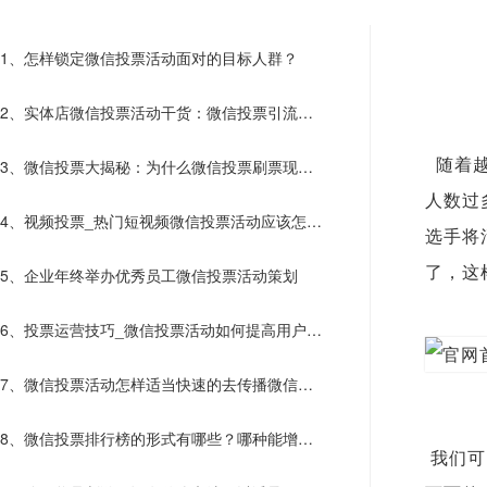
1、怎样锁定微信投票活动面对的目标人群？
2、实体店微信投票活动干货：微信投票引流阶
段活动可以这样做
3、微信投票大揭秘：为什么微信投票刷票现象
随着越
人数过
屡禁不止呢？
4、视频投票_热门短视频微信投票活动应该怎样
选手将
创建？
了，这
5、企业年终举办优秀员工微信投票活动策划
6、投票运营技巧_微信投票活动如何提高用户参
与感?
7、微信投票活动怎样适当快速的去传播微信投
票​活动？
8、微信投票排行榜的形式有哪些？哪种能增加
我们可
选手热情？