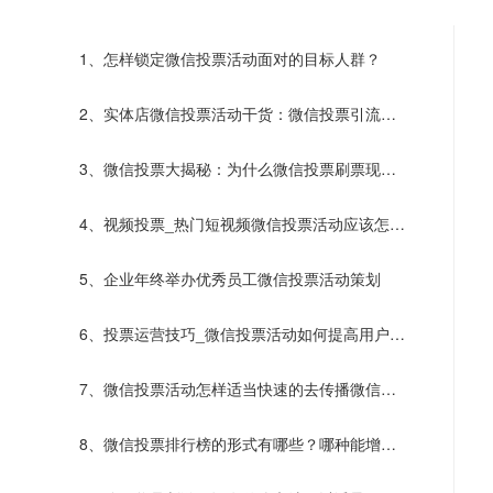
1、怎样锁定微信投票活动面对的目标人群？
2、实体店微信投票活动干货：微信投票引流阶
段活动可以这样做
3、微信投票大揭秘：为什么微信投票刷票现象
屡禁不止呢？
4、视频投票_热门短视频微信投票活动应该怎样
创建？
5、企业年终举办优秀员工微信投票活动策划
6、投票运营技巧_微信投票活动如何提高用户参
与感?
7、微信投票活动怎样适当快速的去传播微信投
票​活动？
8、微信投票排行榜的形式有哪些？哪种能增加
选手热情？