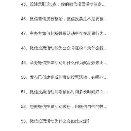
呢？那种更好？
45、没注意到这3点，你的微信投票活动注定效
果不好！
46、微信营销屡被整治，微信投票是不是要被禁
止使用了？
47、主办方如何判断投票活动中存在刷票行为？
发现刷票行为该怎么办？
48、微信投票活动能为公众号涨粉？为什么我的
不行？
49、举办微信投票活动用什么作为奖品效果比较
好呢？
50、发布已创建完成的微信投票活动，有哪些方
式？
51、微信投票活动前期预热时间多长时间好？预
热还要做什么？
52、想做微信投票活动吸粉，用微信自带的投票
平台好还是第三方的投票平台好？
53、微信投票活动为什么会如此火爆?