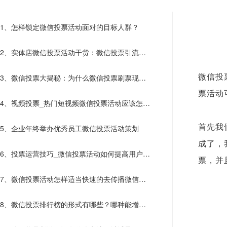
1、怎样锁定微信投票活动面对的目标人群？
2、实体店微信投票活动干货：微信投票引流阶
段活动可以这样做
3、微信投票大揭秘：为什么微信投票刷票现象
微信投
票活动
屡禁不止呢？
4、视频投票_热门短视频微信投票活动应该怎样
创建？
首先我
5、企业年终举办优秀员工微信投票活动策划
成了，
6、投票运营技巧_微信投票活动如何提高用户参
票，并
与感?
7、微信投票活动怎样适当快速的去传播微信投
票​活动？
8、微信投票排行榜的形式有哪些？哪种能增加
选手热情？