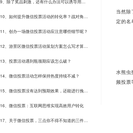
9、除了奖品刺激，还有什么办法可以诱导用户
当然除
主动传播？
10、如何提升微信投票活动的转化率？战对角度
定的名
才能决胜
11、创办一场微信投票活动应注意哪些细节呢？
12、游景区微信投票活动策划方案怎么写才算走
心了？
13、投票活动遇到瓶颈期应该怎么破？
水熊虫
14、微信投票活动怎样保持热度持续不减？
频投票
15、微信投票没有达到预期效果，还能进行挽救
吗？
16、微信投票：互联网思维实现高效用户转化
17、关于微信投票，三点你不得不知道的三件
事！！