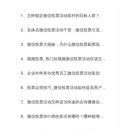
1、怎样锁定微信投票活动面对的目标人群？
2、实体店微信投票活动干货：微信投票引流阶
段活动可以这样做
3、微信投票大揭秘：为什么微信投票刷票现象
屡禁不止呢？
4、视频投票_热门短视频微信投票活动应该怎样
创建？
5、企业年终举办优秀员工微信投票活动策划
6、投票运营技巧_微信投票活动如何提高用户参
与感?
7、微信投票活动怎样适当快速的去传播微信投
票​活动？
8、微信投票排行榜的形式有哪些？哪种能增加
选手热情？