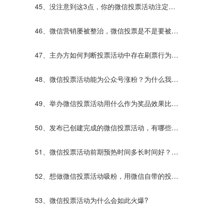
呢？那种更好？
45、没注意到这3点，你的微信投票活动注定效
果不好！
46、微信营销屡被整治，微信投票是不是要被禁
止使用了？
47、主办方如何判断投票活动中存在刷票行为？
发现刷票行为该怎么办？
48、微信投票活动能为公众号涨粉？为什么我的
不行？
49、举办微信投票活动用什么作为奖品效果比较
好呢？
50、发布已创建完成的微信投票活动，有哪些方
式？
51、微信投票活动前期预热时间多长时间好？预
热还要做什么？
52、想做微信投票活动吸粉，用微信自带的投票
平台好还是第三方的投票平台好？
53、微信投票活动为什么会如此火爆?